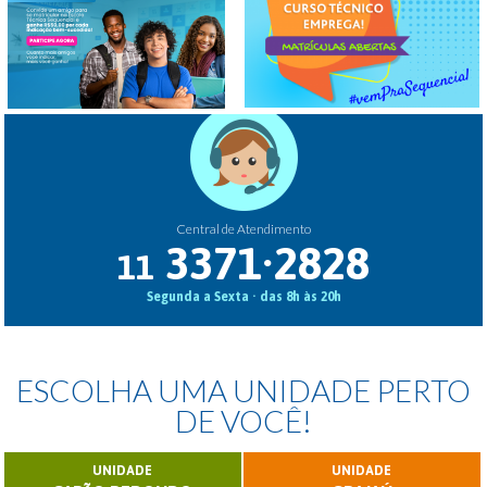
Central de Atendimento
3371·2828
11
Segunda a Sexta · das 8h às 20h
ESCOLHA UMA UNIDADE PERTO
DE VOCÊ!
UNIDADE
UNIDADE