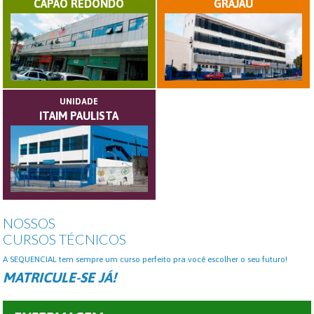
CAPÃO REDONDO
GRAJAÚ
UNIDADE
ITAIM PAULISTA
NOSSOS
CURSOS TÉCNICOS
A SEQUENCIAL tem sempre um curso perfeito pra você escolher o seu futuro!
MATRICULE-SE JÁ!