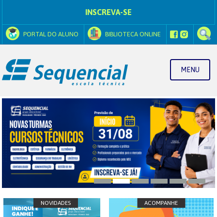
INSCREVA-SE
PORTAL DO ALUNO
BIBLIOTECA ONLINE
MENU
Home
Perguntas Frequentes
A Sequencial
Trabalhe Conosco
Novidades
Ouvidoria
Eventos
Fale Conosco
Juramentos
NOVIDADES
ACOMPANHE